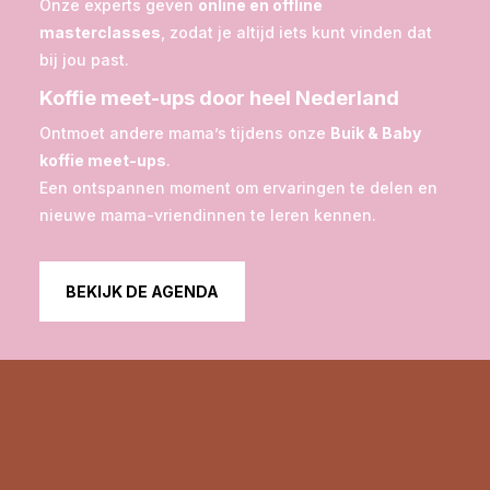
Onze experts geven
online en offline
masterclasses
, zodat je altijd iets kunt vinden dat
bij jou past.
Koffie meet-ups door heel Nederland
Ontmoet andere mama’s tijdens onze
Buik & Baby
koffie meet-ups
.
Een ontspannen moment om ervaringen te delen en
nieuwe mama-vriendinnen te leren kennen.
BEKIJK DE AGENDA