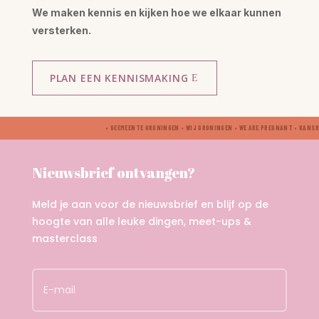
We maken kennis en kijken hoe we elkaar kunnen
versterken.
PLAN EEN KENNISMAKING
• GEEMEENTE GRONINGEN • WIJ GRONINGEN • WE ARE PREGNANT • KANSR
Nieuwsbrief ontvangen?
Meld je aan voor de nieuwsbrief en blijf op de
hoogte van alle leuke dingen, meet-ups &
masterclass