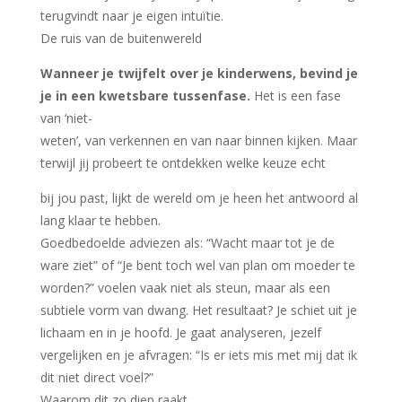
terugvindt naar je eigen intuïtie.
De ruis van de buitenwereld
Wanneer je twijfelt over je kinderwens, bevind je
je in een kwetsbare tussenfase.
Het is een fase
van ‘niet-
weten’, van verkennen en van naar binnen kijken. Maar
terwijl jij probeert te ontdekken welke keuze echt
bij jou past, lijkt de wereld om je heen het antwoord al
lang klaar te hebben.
Goedbedoelde adviezen als: “Wacht maar tot je de
ware ziet” of “Je bent toch wel van plan om moeder te
worden?” voelen vaak niet als steun, maar als een
subtiele vorm van dwang. Het resultaat? Je schiet uit je
lichaam en in je hoofd. Je gaat analyseren, jezelf
vergelijken en je afvragen: “Is er iets mis met mij dat ik
dit niet direct voel?”
Waarom dit zo diep raakt