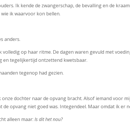
ouders. Ik kende de zwangerschap, de bevalling en de kraam
 wie ik waarvoor kon bellen.
es anders.
k volledig op haar ritme. De dagen waren gevuld met voeding
 en tegelijkertijd ontzettend kwetsbaar.
 maanden tegenop had gezien.
k onze dochter naar de opvang bracht. Alsof iemand voor mij
 de opvang niet goed was. Integendeel. Maar omdat ík er no
cht alleen maar:
Is dit het nou?