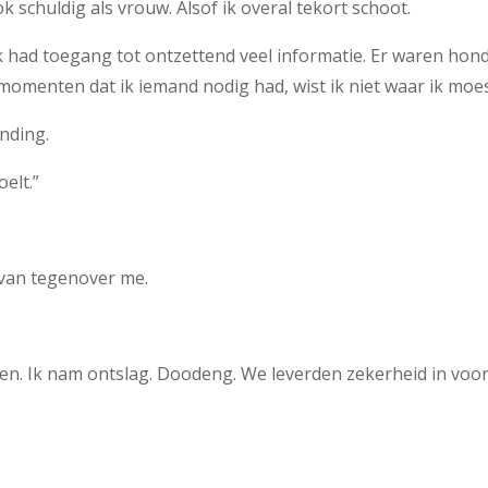
 schuldig als vrouw. Alsof ik overal tekort schoot.
k had toegang tot ontzettend veel informatie. Er waren hon
 momenten dat ik iemand nodig had, wist ik niet waar ik mo
inding.
oelt.”
 van tegenover me.
tten. Ik nam ontslag. Doodeng. We leverden zekerheid in voor